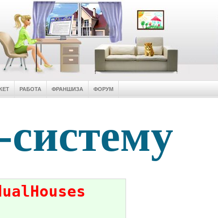
КЕТ
РАБОТА
ФРАНШИЗА
ФОРУМ
-систему
dualHouses