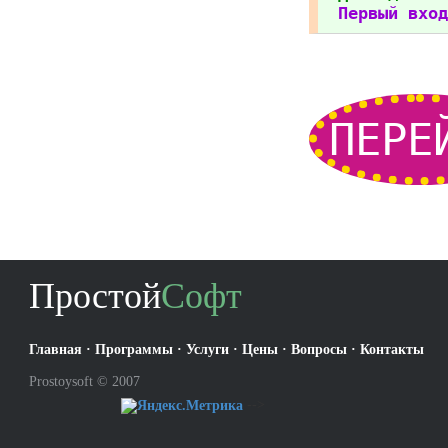
Первый вход
ПЕРЕ
Простой
Софт
Главная
·
Программы
·
Услуги
·
Цены
·
Вопросы
·
Контакты
Prostoysoft © 2007
-->