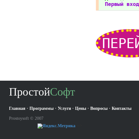
Первый вход
ПЕРЕ
Простой
Софт
Главная
·
Программы
·
Услуги
·
Цены
·
Вопросы
·
Контакты
Prostoysoft © 2007
-->