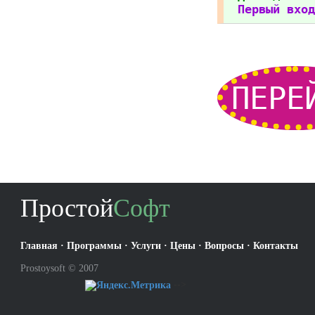
Первый вход
ПЕРЕ
Простой
Софт
Главная
·
Программы
·
Услуги
·
Цены
·
Вопросы
·
Контакты
Prostoysoft © 2007
-->