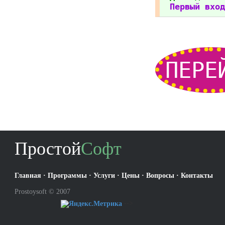
Первый вход
ПЕРЕ
Простой
Софт
Главная
·
Программы
·
Услуги
·
Цены
·
Вопросы
·
Контакты
Prostoysoft © 2007
-->