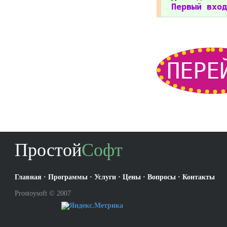
Первый вход
ПЕРЕ
Простой
Софт
Главная
·
Программы
·
Услуги
·
Цены
·
Вопросы
·
Контакты
Prostoysoft © 2007
-->