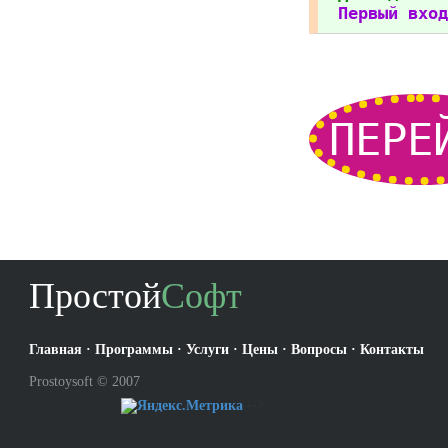
Первый вход
ПЕРЕ
Простой
Софт
Главная
·
Программы
·
Услуги
·
Цены
·
Вопросы
·
Контакты
Prostoysoft © 2007
-->