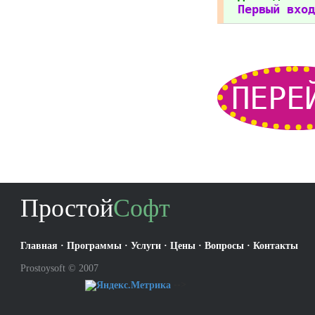
Первый вход
ПЕРЕ
Простой
Софт
Главная
·
Программы
·
Услуги
·
Цены
·
Вопросы
·
Контакты
Prostoysoft © 2007
-->