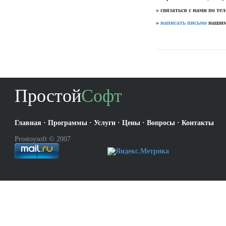
» связаться с нами по те
»
написать письмо
нашим
Простой
Софт
Главная
·
Программы
·
Услуги
·
Цены
·
Вопросы
·
Контакты
Prostoysoft © 2007