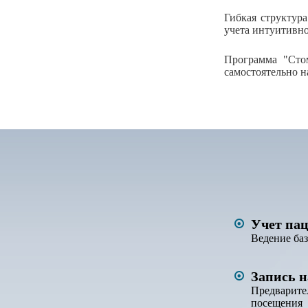
Гибкая структур
учета интуитивно
Программа "Стом
самостоятельно н
Учет па
Ведение ба
Запись н
Предварите
посещения