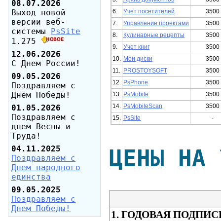
08.07.2026
Выход новой
6.
Учет посетителей
3500
версии веб-
7.
Управление проектами
3500
системы
PsSite
8.
Кулинарные рецепты
3500
1.275
9.
Учет книг
3500
12.06.2026
10.
Мои диски
3500
С Днем России!
11.
PROSTOYSOFT
3500
09.05.2026
12.
PsPhone
3500
Поздравляем с
Днем Победы!
13.
PsMobile
3500
14.
PsMobileScan
3500
01.05.2026
Поздравляем с
15.
PsSite
-
днем Весны и
Труда!
04.11.2025
ЦЕНЫ НА 
Поздравляем с
Днем народного
единства
09.05.2025
Поздравляем с
Днем Победы!
1. ГОДОВАЯ ПОДПИ