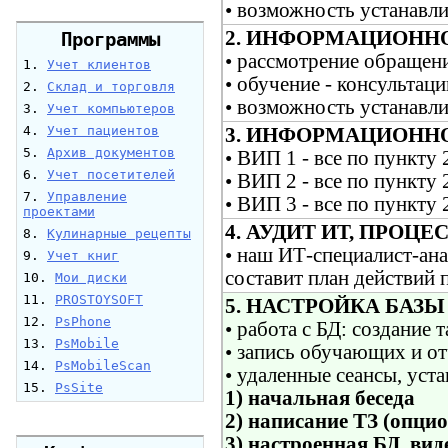
• возможность устанавл
2. ИНФОРМАЦИОННО
Программы
• рассмотрение обращени
1.
Учет клиентов
• обучение - консультац
2.
Склад и торговля
• возможность устанавл
3.
Учет компьютеров
4.
Учет пациентов
3. ИНФОРМАЦИОННО-
5.
Архив документов
• ВИП 1 - все по пункту
6.
Учет посетителей
• ВИП 2 - все по пункту
7.
Управление
• ВИП 3 - все по пункту
проектами
4. АУДИТ ИТ, ПРОЦ
8.
Кулинарные рецепты
• наш ИТ-специалист-ана
9.
Учет книг
составит план действий 
10.
Мои диски
11.
PROSTOYSOFT
5. НАСТРОЙКА БАЗЫ Д
12.
PsPhone
• работа с БД: создание 
13.
PsMobile
• запись обучающих и о
14.
PsMobileScan
• удаленные сеансы, уст
15.
PsSite
1) начальная беседа
2) написание ТЗ (опци
3) настроенная БД, ви