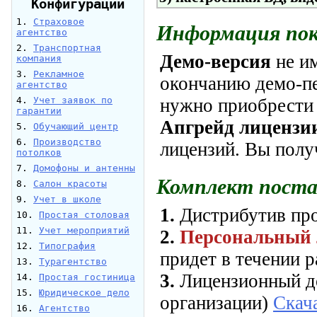
Конфигурации
1.
Страховое
Информация по
агентство
2.
Транспортная
Демо-версия
не им
компания
3.
Рекламное
окончанию демо-пе
агентство
нужно приобрести 
4.
Учет заявок по
гарантии
Апгрейд лицензи
5.
Обучающий центр
6.
Производство
лицензий. Вы полу
потолков
7.
Домофоны и антенны
Комплект поста
8.
Салон красоты
9.
Учет в школе
1.
Дистрибутив про
10.
Простая столовая
11.
Учет мероприятий
2.
Персональный 
12.
Типография
придет в течении р
13.
Турагентство
3.
Лицензионный дог
14.
Простая гостиница
15.
Юридическое дело
организации)
Скач
16.
Агентство